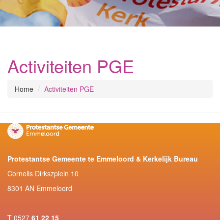
Activiteiten PGE
Home
Activiteiten PGE
Protestantse Gemeente te Emmeloord & Kerkelijk Bureau
Cornelis Dirkszplein 10
8301 AN Emmeloord
T 0527
61 22 15