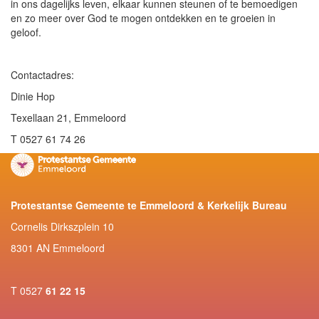
in ons dagelijks leven, elkaar kunnen steunen of te bemoedigen
en zo meer over God te mogen ontdekken en te groeien in
geloof.
Contactadres:
Dinie Hop
Texellaan 21, Emmeloord
T 0527 61 74 26
Protestantse Gemeente te Emmeloord & Kerkelijk Bureau
Cornelis Dirkszplein 10
8301 AN Emmeloord
T 0527
61 22 15